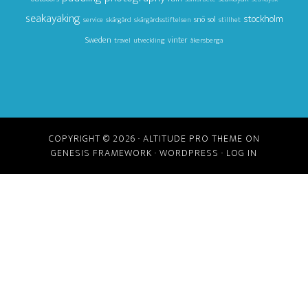
seakayaking
stockholm
snö
sol
service
skärgård
skärgårdsstiftelsen
stillhet
Sweden
vinter
travel
utveckling
åkersberga
COPYRIGHT © 2026 ·
ALTITUDE PRO THEME
ON
GENESIS FRAMEWORK
·
WORDPRESS
·
LOG IN