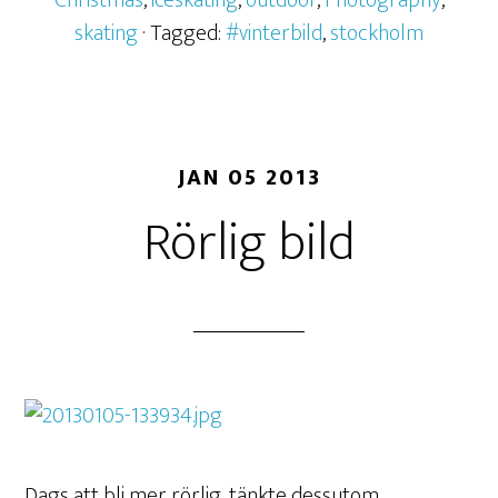
Christmas
,
iceskating
,
outdoor
,
Photography
,
skating
· Tagged:
#vinterbild
,
stockholm
JAN 05 2013
Rörlig bild
Dags att bli mer rörlig, tänkte dessutom