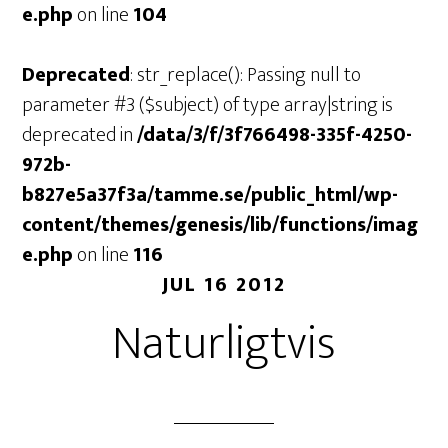
e.php
on line
104
Deprecated
: str_replace(): Passing null to
parameter #3 ($subject) of type array|string is
deprecated in
/data/3/f/3f766498-335f-4250-
972b-
b827e5a37f3a/tamme.se/public_html/wp-
content/themes/genesis/lib/functions/imag
e.php
on line
116
JUL 16 2012
Naturligtvis