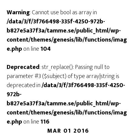
Warning
: Cannot use bool as array in
/data/3/f/3f766498-335f-4250-972b-
b827e5a37f3a/tamme.se/public_html/wp-
content/themes/genesis/lib/functions/imag
e.php
on line
104
Deprecated
: str_replace(): Passing null to
parameter #3 ($subject) of type array|string is
deprecated in
/data/3/f/3f766498-335f-4250-
972b-
b827e5a37f3a/tamme.se/public_html/wp-
content/themes/genesis/lib/functions/imag
e.php
on line
116
MAR 01 2016