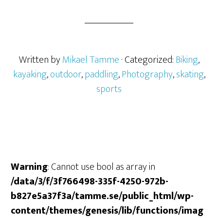
Written by
Mikael Tamme
· Categorized:
Biking
,
kayaking
,
outdoor
,
paddling
,
Photography
,
skating
,
sports
Warning
: Cannot use bool as array in
/data/3/f/3f766498-335f-4250-972b-
b827e5a37f3a/tamme.se/public_html/wp-
content/themes/genesis/lib/functions/imag