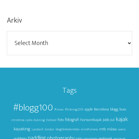
Arkiv
Arkiv
Tags
#blogg100
apple
Barcelona
blogg
buss
#mooc
#träning2013
kajak
foto
fotografi
horisontkajak
Jul
Jobb
christmas
cykla
dykning
Estland
kayaking
mtb
mässa
Landsort
london
långfärdsskridsko
mindfulness
opera
paddling
photography
outdoors
rain
seakayak
samarbete
sea kayak