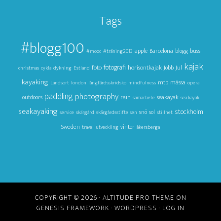
Tags
#blogg100
apple
Barcelona
blogg
buss
#mooc
#träning2013
kajak
foto
fotografi
horisontkajak
Jul
Jobb
christmas
cykla
dykning
Estland
kayaking
mtb
mässa
Landsort
london
långfärdsskridsko
mindfulness
opera
paddling
photography
outdoors
rain
seakayak
samarbete
sea kayak
seakayaking
stockholm
snö
sol
service
skärgård
skärgårdsstiftelsen
stillhet
Sweden
vinter
travel
utveckling
åkersberga
COPYRIGHT © 2026 ·
ALTITUDE PRO THEME
ON
GENESIS FRAMEWORK
·
WORDPRESS
·
LOG IN