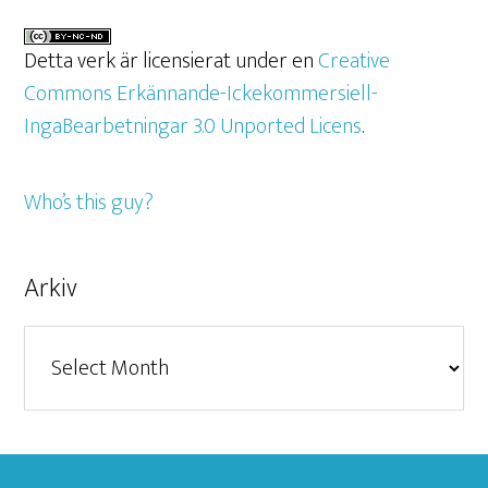
Detta verk är licensierat under en
Creative
Commons Erkännande-Ickekommersiell-
IngaBearbetningar 3.0 Unported Licens
.
Who’s this guy?
Arkiv
Arkiv