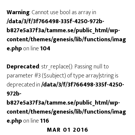
Warning
: Cannot use bool as array in
/data/3/f/3f766498-335f-4250-972b-
b827e5a37f3a/tamme.se/public_html/wp-
content/themes/genesis/lib/functions/imag
e.php
on line
104
Deprecated
: str_replace(): Passing null to
parameter #3 ($subject) of type array|string is
deprecated in
/data/3/f/3f766498-335f-4250-
972b-
b827e5a37f3a/tamme.se/public_html/wp-
content/themes/genesis/lib/functions/imag
e.php
on line
116
MAR 01 2016