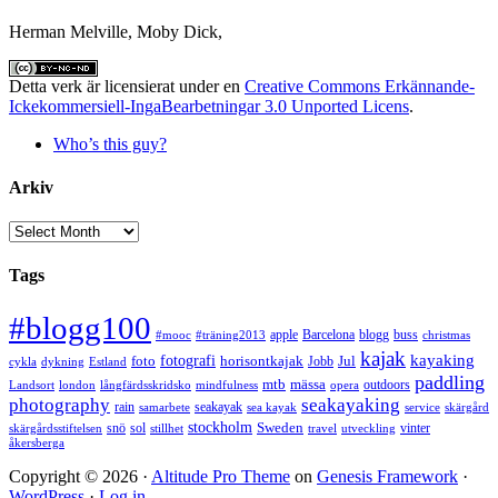
Herman Melville, Moby Dick,
Detta verk är licensierat under en
Creative Commons Erkännande-
Ickekommersiell-IngaBearbetningar 3.0 Unported Licens
.
Who’s this guy?
Arkiv
Arkiv
Tags
#blogg100
apple
Barcelona
blogg
buss
#mooc
#träning2013
christmas
kajak
kayaking
fotografi
foto
horisontkajak
Jobb
Jul
cykla
dykning
Estland
paddling
mtb
mässa
outdoors
Landsort
london
långfärdsskridsko
mindfulness
opera
photography
seakayaking
rain
seakayak
samarbete
sea kayak
service
skärgård
stockholm
snö
sol
Sweden
vinter
skärgårdsstiftelsen
stillhet
travel
utveckling
åkersberga
Copyright © 2026 ·
Altitude Pro Theme
on
Genesis Framework
·
WordPress
·
Log in