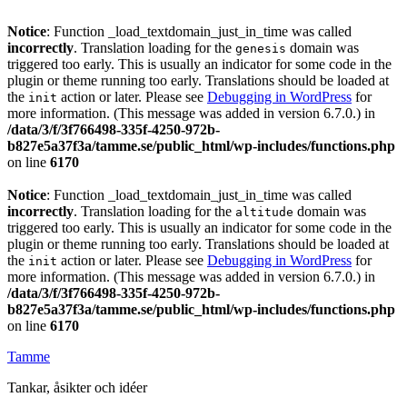
Notice
: Function _load_textdomain_just_in_time was called
incorrectly
. Translation loading for the
domain was
genesis
triggered too early. This is usually an indicator for some code in the
plugin or theme running too early. Translations should be loaded at
the
action or later. Please see
Debugging in WordPress
for
init
more information. (This message was added in version 6.7.0.) in
/data/3/f/3f766498-335f-4250-972b-
b827e5a37f3a/tamme.se/public_html/wp-includes/functions.php
on line
6170
Notice
: Function _load_textdomain_just_in_time was called
incorrectly
. Translation loading for the
domain was
altitude
triggered too early. This is usually an indicator for some code in the
plugin or theme running too early. Translations should be loaded at
the
action or later. Please see
Debugging in WordPress
for
init
more information. (This message was added in version 6.7.0.) in
/data/3/f/3f766498-335f-4250-972b-
b827e5a37f3a/tamme.se/public_html/wp-includes/functions.php
on line
6170
Tamme
Tankar, åsikter och idéer