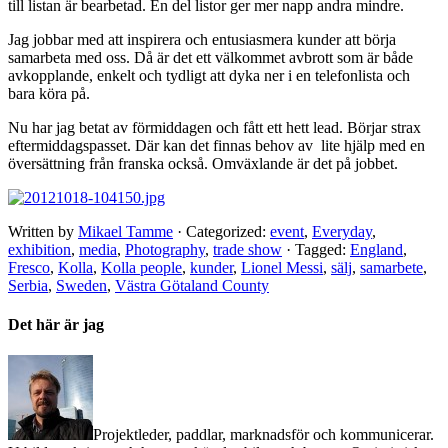
till listan är bearbetad. En del listor ger mer napp andra mindre.
Jag jobbar med att inspirera och entusiasmera kunder att börja
samarbeta med oss. Då är det ett välkommet avbrott som är både
avkopplande, enkelt och tydligt att dyka ner i en telefonlista och
bara köra på.
Nu har jag betat av förmiddagen och fått ett hett lead. Börjar strax
eftermiddagspasset. Där kan det finnas behov av lite hjälp med en
översättning från franska också. Omväxlande är det på jobbet.
Written by
Mikael Tamme
· Categorized:
event
,
Everyday
,
exhibition
,
media
,
Photography
,
trade show
· Tagged:
England
,
Fresco
,
Kolla
,
Kolla people
,
kunder
,
Lionel Messi
,
sälj
,
samarbete
,
Serbia
,
Sweden
,
Västra Götaland County
Det här är jag
Projektleder, paddlar, marknadsför och kommunicerar.