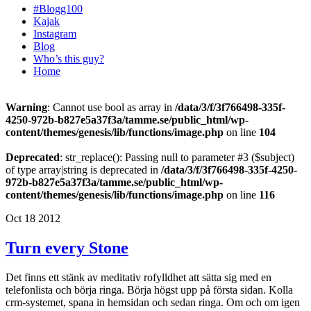
#Blogg100
Kajak
Instagram
Blog
Who’s this guy?
Home
Warning
: Cannot use bool as array in
/data/3/f/3f766498-335f-
4250-972b-b827e5a37f3a/tamme.se/public_html/wp-
content/themes/genesis/lib/functions/image.php
on line
104
Deprecated
: str_replace(): Passing null to parameter #3 ($subject)
of type array|string is deprecated in
/data/3/f/3f766498-335f-4250-
972b-b827e5a37f3a/tamme.se/public_html/wp-
content/themes/genesis/lib/functions/image.php
on line
116
Oct 18 2012
Turn every Stone
Det finns ett stänk av meditativ rofylldhet att sätta sig med en
telefonlista och börja ringa. Börja högst upp på första sidan. Kolla
crm-systemet, spana in hemsidan och sedan ringa. Om och om igen