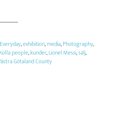
Everyday
,
exhibition
,
media
,
Photography
,
Kolla people
,
kunder
,
Lionel Messi
,
sälj
,
Västra Götaland County