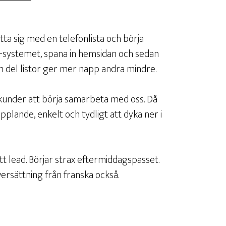
ätta sig med en telefonlista och börja
rm-systemet, spana in hemsidan och sedan
En del listor ger mer napp andra mindre.
 kunder att börja samarbeta med oss. Då
plande, enkelt och tydligt att dyka ner i
tt lead. Börjar strax eftermiddagspasset.
versättning från franska också.