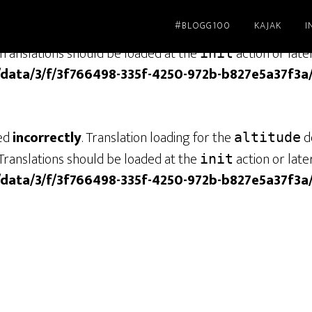
#BLOGG100
KAJAK
I
led
incorrectly
. Translation loading for the
dom
genesis
Translations should be loaded at the
action or late
init
/data/3/f/3f766498-335f-4250-972b-b827e5a37f3a
led
incorrectly
. Translation loading for the
do
altitude
Translations should be loaded at the
action or late
init
/data/3/f/3f766498-335f-4250-972b-b827e5a37f3a