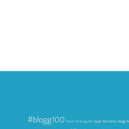
#blogg100
apple
Barcelona
blogg
b
#mooc
#träning2013