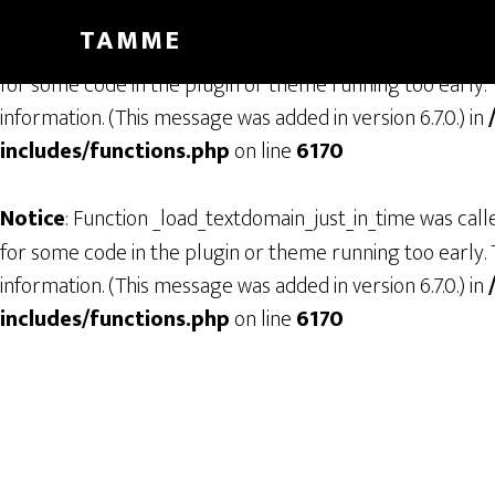
TAMME
Notice
: Function _load_textdomain_just_in_time was cal
for some code in the plugin or theme running too early. 
information. (This message was added in version 6.7.0.) in
includes/functions.php
on line
6170
Notice
: Function _load_textdomain_just_in_time was cal
for some code in the plugin or theme running too early. 
information. (This message was added in version 6.7.0.) in
includes/functions.php
on line
6170