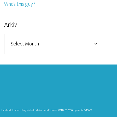
Who’s this guy?
Arkiv
Arkiv
g
mtb
mässa
outdoors
Landsort
london
långfärdsskridsko
mindfulness
opera