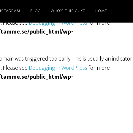
NSTAGRAM
BLOG
WHO’S THIS GUY?
HOME
ain was triggered too early. This is usually an indicator
r. Please see
Debugging in WordPress
for more
/tamme.se/public_html/wp-
main was triggered too early. This is usually an indicator
r. Please see
Debugging in WordPress
for more
/tamme.se/public_html/wp-