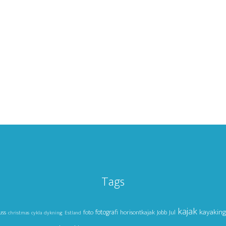
Tags
kajak
kayakin
foto
fotografi
horisontkajak
Jul
uss
Jobb
christmas
cykla
dykning
Estland