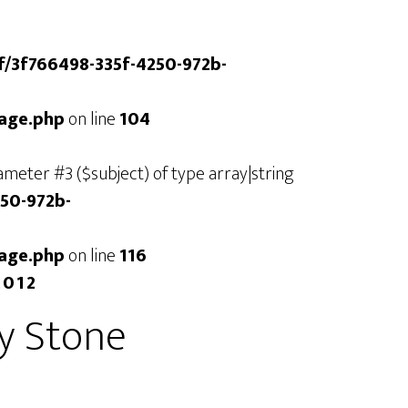
/f/3f766498-335f-4250-972b-
mage.php
on line
104
arameter #3 ($subject) of type array|string
250-972b-
mage.php
on line
116
2012
y Stone