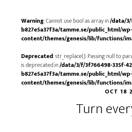
Warning
: Cannot use bool as array in
/data/3
b827e5a37f3a/tamme.se/public_html/wp-
content/themes/genesis/lib/functions/i
Deprecated
: str_replace(): Passing null to p
is deprecated in
/data/3/f/3f766498-335f-4
b827e5a37f3a/tamme.se/public_html/wp-
content/themes/genesis/lib/functions/i
OCT 18 
Turn ever