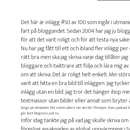
Det här är inlägg #50 av 100 som ingår i utmani
fart på bloggandet. Sedan 2004 har jag ju blogga
för att det varit roligt och för att testa nya saker
Nu har jag fått till ett och ibland fler inlägg pe
rätt bra men ska jag skriva varje dag tillåter ja
bloggare och twittrare att följa och lära mig av
om att skriva. Det är roligt helt enkelt. Min st
varit att hitta en bra bild till inläggen. Jag tycke
inlägg utan en bild. Jag tror det hänger ihop med
textmassor utan bilder eller annat som bryter a
länge på idéstadiet. Det märks säkert när det blir filmtajm. Även podcast
går bort litegrann just nu.
Inför idag tänkte jag på vad jag skulle skriva o
föreslog avsaknaden av global uppvärmning i Sve