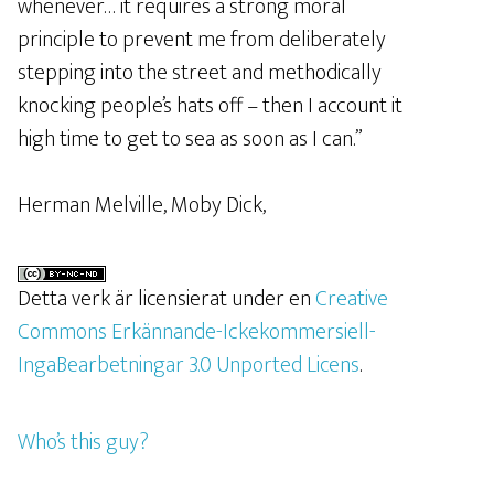
whenever… it requires a strong moral
principle to prevent me from deliberately
stepping into the street and methodically
knocking people’s hats off – then I account it
high time to get to sea as soon as I can.”
Herman Melville, Moby Dick,
Detta verk är licensierat under en
Creative
Commons Erkännande-Ickekommersiell-
IngaBearbetningar 3.0 Unported Licens
.
Who’s this guy?