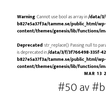
Warning
: Cannot use bool as array in
/data/3
b827e5a37f3a/tamme.se/public_html/wp-
content/themes/genesis/lib/functions/i
Deprecated
: str_replace(): Passing null to p
is deprecated in
/data/3/f/3f766498-335f-4
b827e5a37f3a/tamme.se/public_html/wp-
content/themes/genesis/lib/functions/i
MAR 13 
#50 av #b