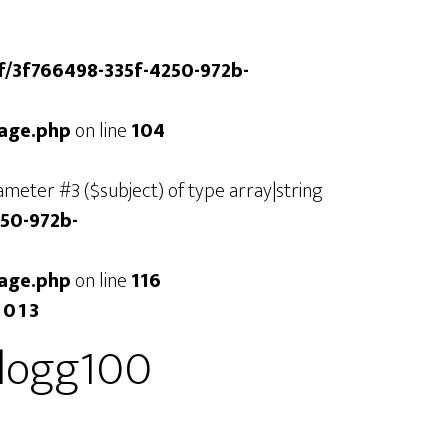
/f/3f766498-335f-4250-972b-
mage.php
on line
104
arameter #3 ($subject) of type array|string
250-972b-
mage.php
on line
116
2013
logg100