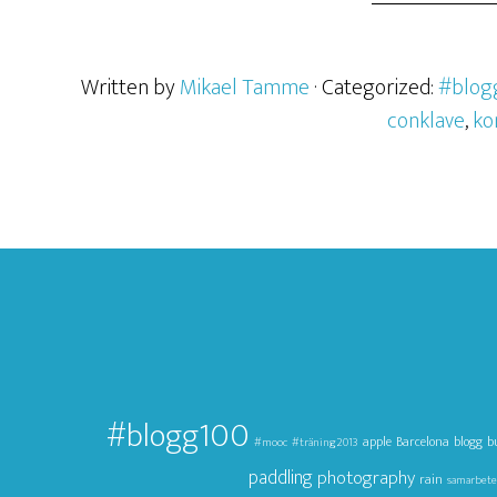
Written by
Mikael Tamme
· Categorized:
#blog
conklave
,
ko
#blogg100
apple
Barcelona
blogg
b
#mooc
#träning2013
paddling
photography
rain
samarbete