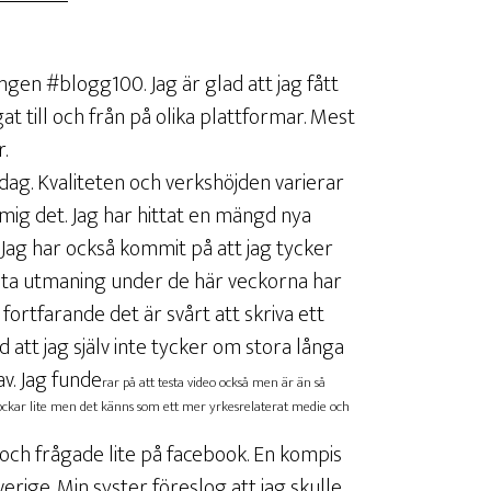
ngen #blogg100. Jag är glad att jag fått
t till och från på olika plattformar. Mest
.
r dag. Kvaliteten och verkshöjden varierar
g mig det. Jag har hittat en mängd nya
. Jag har också kommit på att jag tycker
örsta utmaning under de här veckorna har
r fortfarande det är svårt att skriva ett
 att jag själv inte tycker om stora långa
v. Jag funde
rar på att testa video också men är än så
 lockar lite men det känns som ett mer yrkesrelaterat medie och
m och frågade lite på facebook. En kompis
rige. Min syster föreslog att jag skulle