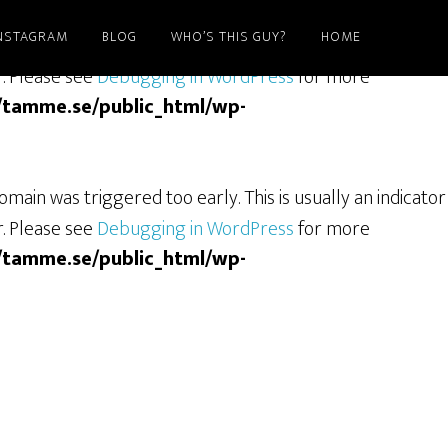
NSTAGRAM
BLOG
WHO’S THIS GUY?
HOME
ain was triggered too early. This is usually an indicator
r. Please see
Debugging in WordPress
for more
/tamme.se/public_html/wp-
main was triggered too early. This is usually an indicator
r. Please see
Debugging in WordPress
for more
/tamme.se/public_html/wp-