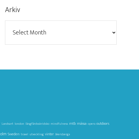
Arkiv
Arkiv
g
mtb
mässa
outdoors
Landsort
london
långfärdsskridsko
mindfulness
opera
holm
Sweden
vinter
travel
utveckling
åkersberga