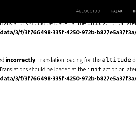
#BLOGG100
KAJAK
I
led
incorrectly
. Translation loading for the
dom
genesis
Translations should be loaded at the
action or late
init
/data/3/f/3f766498-335f-4250-972b-b827e5a37f3a
led
incorrectly
. Translation loading for the
do
altitude
Translations should be loaded at the
action or late
init
/data/3/f/3f766498-335f-4250-972b-b827e5a37f3a