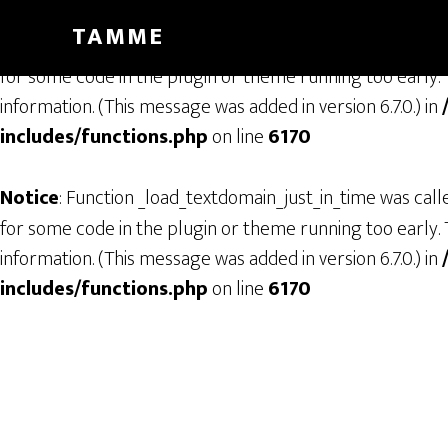
TAMME
Notice
: Function _load_textdomain_just_in_time was cal
for some code in the plugin or theme running too early. 
information. (This message was added in version 6.7.0.) in
includes/functions.php
on line
6170
Notice
: Function _load_textdomain_just_in_time was cal
for some code in the plugin or theme running too early. 
information. (This message was added in version 6.7.0.) in
includes/functions.php
on line
6170