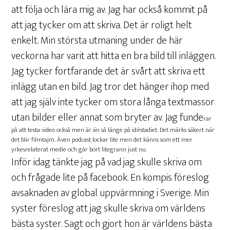
att följa och lära mig av. Jag har också kommit på
att jag tycker om att skriva. Det är roligt helt
enkelt. Min största utmaning under de här
veckorna har varit att hitta en bra bild till inläggen.
Jag tycker fortfarande det är svårt att skriva ett
inlägg utan en bild. Jag tror det hänger ihop med
att jag själv inte tycker om stora långa textmassor
utan bilder eller annat som bryter av. Jag funde
rar
på att testa video också men är än så länge på idéstadiet. Det märks säkert när
det blir filmtajm. Även podcast lockar lite men det känns som ett mer
yrkesrelaterat medie och går bort litegrann just nu.
Inför idag tänkte jag på vad jag skulle skriva om
och frågade lite på facebook. En kompis föreslog
avsaknaden av global uppvärmning i Sverige. Min
syster föreslog att jag skulle skriva om världens
bästa syster. Sagt och gjort hon är världens bästa