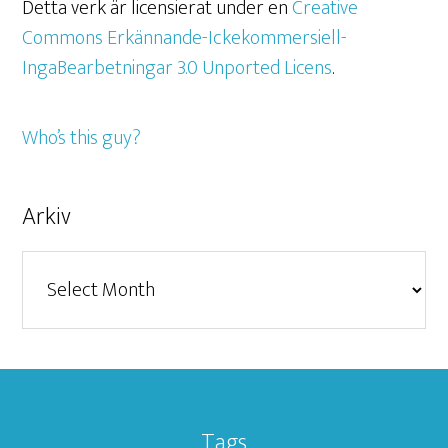
Detta verk är licensierat under en
Creative
Commons Erkännande-Ickekommersiell-
IngaBearbetningar 3.0 Unported Licens
.
Who’s this guy?
Arkiv
Arkiv
Tags