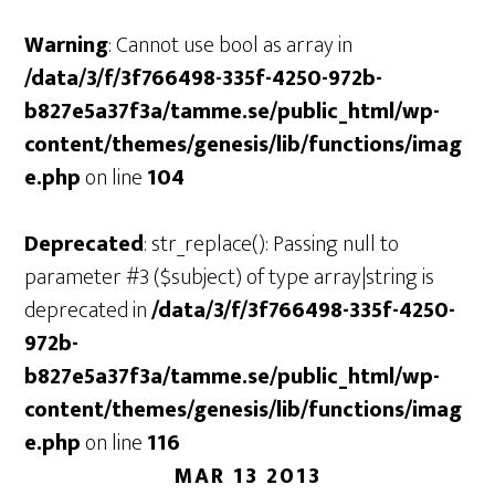
Warning
: Cannot use bool as array in
/data/3/f/3f766498-335f-4250-972b-
b827e5a37f3a/tamme.se/public_html/wp-
content/themes/genesis/lib/functions/imag
e.php
on line
104
Deprecated
: str_replace(): Passing null to
parameter #3 ($subject) of type array|string is
deprecated in
/data/3/f/3f766498-335f-4250-
972b-
b827e5a37f3a/tamme.se/public_html/wp-
content/themes/genesis/lib/functions/imag
e.php
on line
116
MAR 13 2013