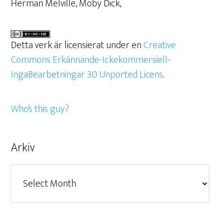
Herman Melville, Moby Dick,
Detta verk är licensierat under en
Creative
Commons Erkännande-Ickekommersiell-
IngaBearbetningar 3.0 Unported Licens
.
Who’s this guy?
Arkiv
Arkiv