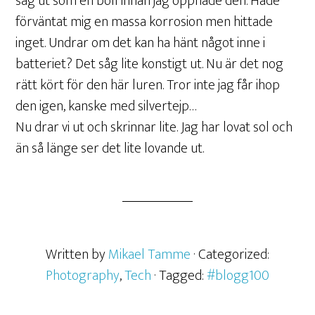
såg ut som en boll innan jag öppnade den. Hade
förväntat mig en massa korrosion men hittade
inget. Undrar om det kan ha hänt något inne i
batteriet? Det såg lite konstigt ut. Nu är det nog
rätt kört för den här luren. Tror inte jag får ihop
den igen, kanske med silvertejp…
Nu drar vi ut och skrinnar lite. Jag har lovat sol och
än så länge ser det lite lovande ut.
Written by
Mikael Tamme
· Categorized:
Photography
,
Tech
· Tagged:
#blogg100