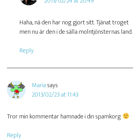
2013/02/24 at 20:49
Haha, nä den har nog gjort sitt. Tjänat troget
men nu är den i de sälla molntjönsternas land.
Reply
Maria
says
2013/02/23 at 11:43
Tror min kommentar hamnade i din spamkorg
Reply