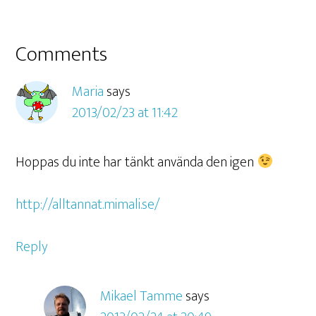
Comments
Maria
says
2013/02/23 at 11:42
Hoppas du inte har tänkt använda den igen
http://alltannat.mimali.se/
Reply
Mikael Tamme
says