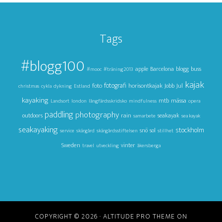
Tags
#blogg100
apple
Barcelona
blogg
buss
#mooc
#träning2013
kajak
foto
fotografi
horisontkajak
Jul
Jobb
christmas
cykla
dykning
Estland
kayaking
mtb
mässa
Landsort
london
långfärdsskridsko
mindfulness
opera
paddling
photography
outdoors
rain
seakayak
samarbete
sea kayak
seakayaking
stockholm
snö
sol
service
skärgård
skärgårdsstiftelsen
stillhet
Sweden
vinter
travel
utveckling
åkersberga
COPYRIGHT © 2026 ·
ALTITUDE PRO THEME
ON