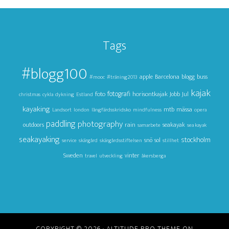
Tags
#blogg100
apple
Barcelona
blogg
buss
#mooc
#träning2013
kajak
foto
fotografi
horisontkajak
Jul
Jobb
christmas
cykla
dykning
Estland
kayaking
mtb
mässa
Landsort
london
långfärdsskridsko
mindfulness
opera
paddling
photography
outdoors
rain
seakayak
samarbete
sea kayak
seakayaking
stockholm
snö
sol
service
skärgård
skärgårdsstiftelsen
stillhet
Sweden
vinter
travel
utveckling
åkersberga
COPYRIGHT © 2026 ·
ALTITUDE PRO THEME
ON