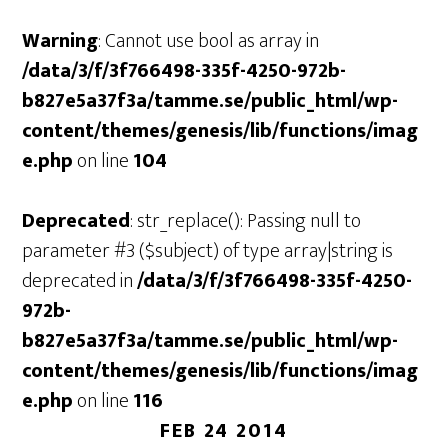
Warning
: Cannot use bool as array in
/data/3/f/3f766498-335f-4250-972b-
b827e5a37f3a/tamme.se/public_html/wp-
content/themes/genesis/lib/functions/imag
e.php
on line
104
Deprecated
: str_replace(): Passing null to
parameter #3 ($subject) of type array|string is
deprecated in
/data/3/f/3f766498-335f-4250-
972b-
b827e5a37f3a/tamme.se/public_html/wp-
content/themes/genesis/lib/functions/imag
e.php
on line
116
FEB 24 2014