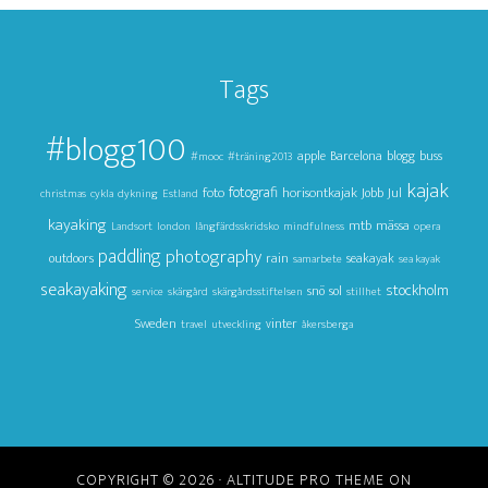
Tags
#blogg100
apple
Barcelona
blogg
buss
#mooc
#träning2013
kajak
foto
fotografi
horisontkajak
Jul
Jobb
christmas
cykla
dykning
Estland
kayaking
mtb
mässa
Landsort
london
långfärdsskridsko
mindfulness
opera
paddling
photography
outdoors
rain
seakayak
samarbete
sea kayak
seakayaking
stockholm
snö
sol
service
skärgård
skärgårdsstiftelsen
stillhet
Sweden
vinter
travel
utveckling
åkersberga
COPYRIGHT © 2026 ·
ALTITUDE PRO THEME
ON