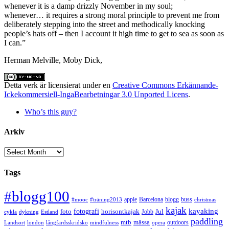
whenever it is a damp drizzly November in my soul;
whenever… it requires a strong moral principle to prevent me from
deliberately stepping into the street and methodically knocking
people’s hats off – then I account it high time to get to sea as soon as
I can.”
Herman Melville, Moby Dick,
Detta verk är licensierat under en
Creative Commons Erkännande-
Ickekommersiell-IngaBearbetningar 3.0 Unported Licens
.
Who’s this guy?
Arkiv
Arkiv
Tags
#blogg100
apple
Barcelona
blogg
buss
#mooc
#träning2013
christmas
kajak
kayaking
fotografi
foto
horisontkajak
Jobb
Jul
cykla
dykning
Estland
paddling
mtb
mässa
outdoors
Landsort
london
långfärdsskridsko
mindfulness
opera