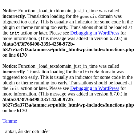
Notice
: Function _load_textdomain_just_in_time was called
incorrectly
. Translation loading for the
domain was
genesis
triggered too early. This is usually an indicator for some code in the
plugin or theme running too early. Translations should be loaded at
the
action or later. Please see
Debugging in WordPress
for
init
more information. (This message was added in version 6.7.0.) in
/data/3/f/3f766498-335f-4250-972b-
b827e5a37f3a/tamme.se/public_html/wp-includes/functions.php
on line
6170
Notice
: Function _load_textdomain_just_in_time was called
incorrectly
. Translation loading for the
domain was
altitude
triggered too early. This is usually an indicator for some code in the
plugin or theme running too early. Translations should be loaded at
the
action or later. Please see
Debugging in WordPress
for
init
more information. (This message was added in version 6.7.0.) in
/data/3/f/3f766498-335f-4250-972b-
b827e5a37f3a/tamme.se/public_html/wp-includes/functions.php
on line
6170
Tamme
Tankar, åsikter och idéer