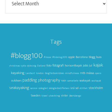
Tags
#blogg100
apple
Barcelona
blogg
buss
#mooc
#träning2013
kajak
foto
fotografi
horisontkajak
Jul
Jobb
christmas
cykla
dykning
Estland
kayaking
mtb
mässa
Landsort
london
långfärdsskridsko
mindfulness
opera
paddling
photography
outdoors
rain
seakayak
samarbete
sea kayak
seakayaking
stockholm
snö
sol
service
skärgård
skärgårdsstiftelsen
stillhet
Sweden
vinter
travel
utveckling
åkersberga