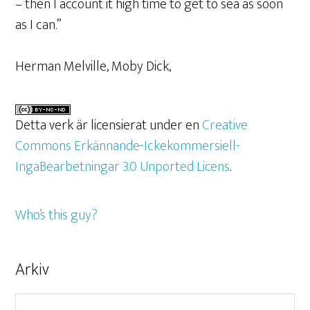
– then I account it high time to get to sea as soon
as I can.”
Herman Melville, Moby Dick,
Detta verk är licensierat under en
Creative
Commons Erkännande-Ickekommersiell-
IngaBearbetningar 3.0 Unported Licens
.
Who’s this guy?
Arkiv
Arkiv