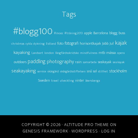
Tags
#blogg100
apple
Barcelona
blogg
buss
#mooc
#träning2013
kajak
foto
fotografi
horisontkajak
Jul
Jobb
christmas
cykla
dykning
Estland
kayaking
mtb
mässa
Landsort
london
långfärdsskridsko
mindfulness
opera
paddling
photography
outdoors
rain
seakayak
samarbete
sea kayak
seakayaking
stockholm
snö
sol
service
skärgård
skärgårdsstiftelsen
stillhet
Sweden
vinter
travel
utveckling
åkersberga
COPYRIGHT © 2026 ·
ALTITUDE PRO THEME
ON
GENESIS FRAMEWORK
·
WORDPRESS
·
LOG IN