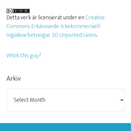
Detta verk är licensierat under en
Creative
Commons Erkännande-Ickekommersiell-
IngaBearbetningar 3.0 Unported Licens
.
Who’s this guy?
Arkiv
Arkiv