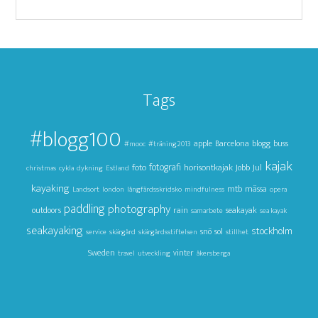
Tags
#blogg100
apple
Barcelona
blogg
buss
#mooc
#träning2013
kajak
foto
fotografi
horisontkajak
Jul
Jobb
christmas
cykla
dykning
Estland
kayaking
mtb
mässa
Landsort
london
långfärdsskridsko
mindfulness
opera
paddling
photography
outdoors
rain
seakayak
samarbete
sea kayak
seakayaking
stockholm
snö
sol
service
skärgård
skärgårdsstiftelsen
stillhet
Sweden
vinter
travel
utveckling
åkersberga