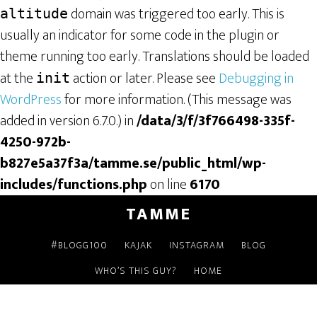
domain was triggered too early. This is
altitude
usually an indicator for some code in the plugin or
theme running too early. Translations should be loaded
at the
action or later. Please see
Debugging in
init
WordPress
for more information. (This message was
added in version 6.7.0.) in
/data/3/f/3f766498-335f-
4250-972b-
b827e5a37f3a/tamme.se/public_html/wp-
includes/functions.php
on line
6170
TAMME
#BLOGG100
KAJAK
INSTAGRAM
BLOG
WHO’S THIS GUY?
HOME