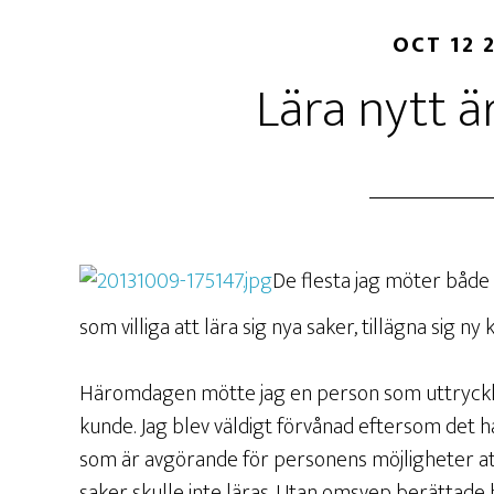
OCT 12 
Lära nytt ä
De flesta jag möter både
som villiga att lära sig nya saker, tillägna sig n
Häromdagen mötte jag en person som uttrycklige
kunde.
Jag blev väldigt förvånad eftersom det 
som är avgörande för personens möjligheter att
saker skulle inte läras. Utan omsvep berättad