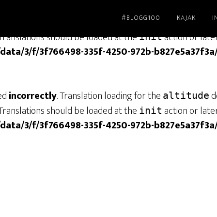
#BLOGG100
KAJAK
I
led
incorrectly
. Translation loading for the
dom
genesis
Translations should be loaded at the
action or late
init
/data/3/f/3f766498-335f-4250-972b-b827e5a37f3a
led
incorrectly
. Translation loading for the
do
altitude
Translations should be loaded at the
action or late
init
/data/3/f/3f766498-335f-4250-972b-b827e5a37f3a