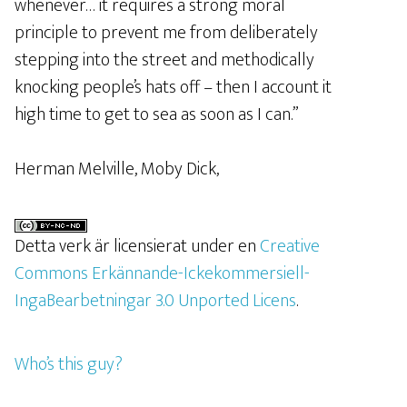
whenever… it requires a strong moral
principle to prevent me from deliberately
stepping into the street and methodically
knocking people’s hats off – then I account it
high time to get to sea as soon as I can.”
Herman Melville, Moby Dick,
Detta verk är licensierat under en
Creative
Commons Erkännande-Ickekommersiell-
IngaBearbetningar 3.0 Unported Licens
.
Who’s this guy?