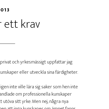
2013
r ett krav
 privat och yrkesmässigt uppfattar jag
y kunskaper eller utveckla sina färdigheter.
n inte ville lära sig saker som hen inte
handlade om professionella kunskaper
 utöva sitt yrke. Men nej, några nya
e hen att inga kunskaper om ämnet fanns