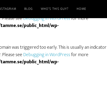
NSTAGRAM
BLOG
WHO’S THIS GUY?
HOME
ain was triggered too early. This is usually an indicator
r. Please see
Debugging in WordPress
for more
/tamme.se/public_html/wp-
main was triggered too early. This is usually an indicator
r. Please see
Debugging in WordPress
for more
/tamme.se/public_html/wp-