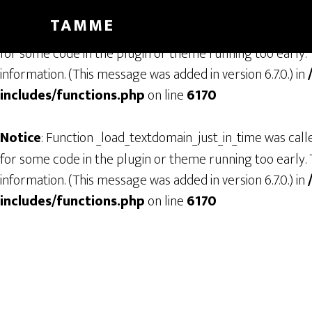
TAMME
Notice
: Function _load_textdomain_just_in_time was cal
for some code in the plugin or theme running too early. 
information. (This message was added in version 6.7.0.) in
includes/functions.php
on line
6170
Notice
: Function _load_textdomain_just_in_time was cal
for some code in the plugin or theme running too early. 
information. (This message was added in version 6.7.0.) in
includes/functions.php
on line
6170