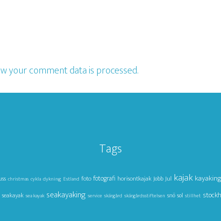
w your comment data is processed.
Tags
kajak
kayakin
foto
fotografi
horisontkajak
Jul
uss
Jobb
christmas
cykla
dykning
Estland
seakayaking
stock
seakayak
snö
sol
sea kayak
service
skärgård
skärgårdsstiftelsen
stillhet