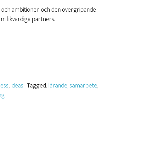
ete och ambitionen och den övergripande
om likvärdiga partners.
ness
,
ideas
· Tagged:
lärande
,
samarbete
,
ng