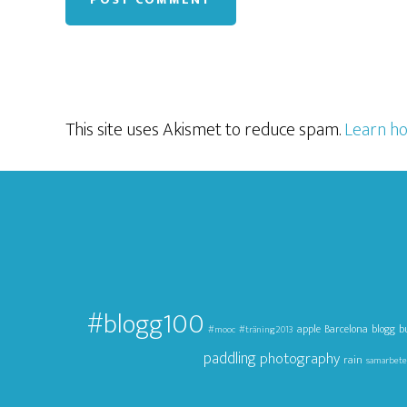
This site uses Akismet to reduce spam.
Learn ho
#blogg100
apple
Barcelona
blogg
b
#mooc
#träning2013
paddling
photography
rain
samarbete