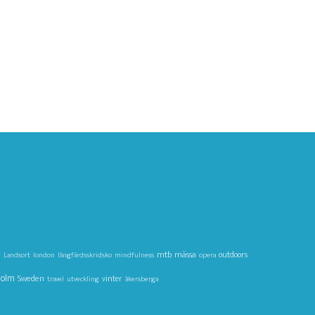
g
mtb
mässa
outdoors
Landsort
london
långfärdsskridsko
mindfulness
opera
holm
Sweden
vinter
travel
utveckling
åkersberga