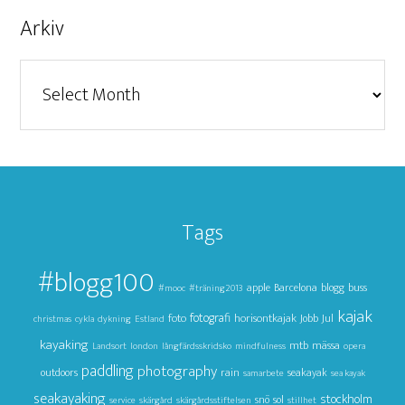
Arkiv
Arkiv
Tags
#blogg100
apple
Barcelona
blogg
buss
#mooc
#träning2013
kajak
foto
fotografi
horisontkajak
Jul
Jobb
christmas
cykla
dykning
Estland
kayaking
mtb
mässa
Landsort
london
långfärdsskridsko
mindfulness
opera
paddling
photography
outdoors
rain
seakayak
samarbete
sea kayak
seakayaking
stockholm
snö
sol
service
skärgård
skärgårdsstiftelsen
stillhet