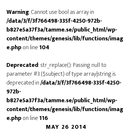
Warning
: Cannot use bool as array in
/data/3/f/3f766498-335f-4250-972b-
b827e5a37f3a/tamme.se/public_html/wp-
content/themes/genesis/lib/functions/imag
e.php
on line
104
Deprecated
: str_replace(): Passing null to
parameter #3 ($subject) of type array|string is
deprecated in
/data/3/f/3f766498-335f-4250-
972b-
b827e5a37f3a/tamme.se/public_html/wp-
content/themes/genesis/lib/functions/imag
e.php
on line
116
MAY 26 2014