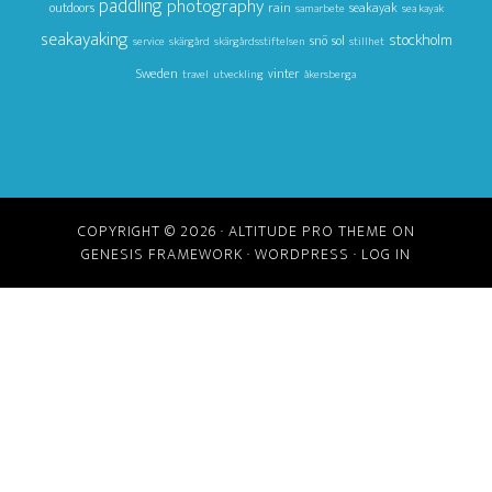
paddling
photography
outdoors
rain
seakayak
samarbete
sea kayak
seakayaking
stockholm
snö
sol
service
skärgård
skärgårdsstiftelsen
stillhet
Sweden
vinter
travel
utveckling
åkersberga
COPYRIGHT © 2026 ·
ALTITUDE PRO THEME
ON
GENESIS FRAMEWORK
·
WORDPRESS
·
LOG IN