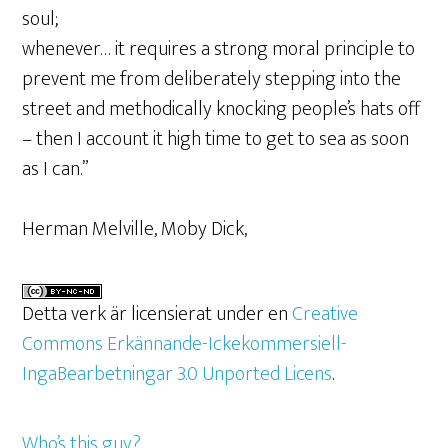
soul;
whenever… it requires a strong moral principle to
prevent me from deliberately stepping into the
street and methodically knocking people’s hats off
– then I account it high time to get to sea as soon
as I can.”
Herman Melville, Moby Dick,
Detta verk är licensierat under en
Creative
Commons Erkännande-Ickekommersiell-
IngaBearbetningar 3.0 Unported Licens
.
Who’s this guy?