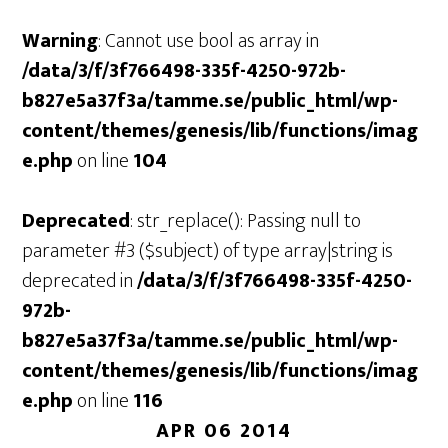
Warning
: Cannot use bool as array in
/data/3/f/3f766498-335f-4250-972b-
b827e5a37f3a/tamme.se/public_html/wp-
content/themes/genesis/lib/functions/imag
e.php
on line
104
Deprecated
: str_replace(): Passing null to
parameter #3 ($subject) of type array|string is
deprecated in
/data/3/f/3f766498-335f-4250-
972b-
b827e5a37f3a/tamme.se/public_html/wp-
content/themes/genesis/lib/functions/imag
e.php
on line
116
APR 06 2014