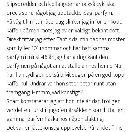
Slipsbredder och kjollängder är också cykliska
precis som, något jag upptäckte idag, parfym.
På väg till mitt möte idag slinker jag in för en kopp
kaffe. I dörren möts jag av en väldigt bekant doft.
Direkt tittar jag efter Tant Ada, min pappas moster
som fyller 101 i sommar och har haft samma
parfym i minst 46 år. Jag har aldrig känt den
parfymen på något annat ställe än hos henne. Nu
har han tydligen också blivit sugen på en god kopp
kaffe, kul! Undrar var hon sitter, tittar runt utan
framgång. Hmmm, vad konstigt?
Snart konstaterar jag att hon inte är där, troligen
var det en turist i tjugofemårsåldern som hittat en
gammal parfymflaska hos någon släkting.
Det var en jättekonstig upplevelse. På landet finns