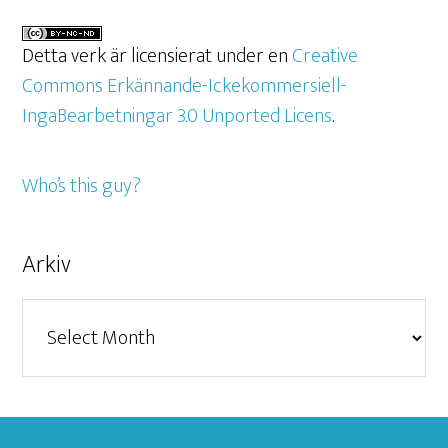
Detta verk är licensierat under en
Creative
Commons Erkännande-Ickekommersiell-
IngaBearbetningar 3.0 Unported Licens
.
Who’s this guy?
Arkiv
Arkiv