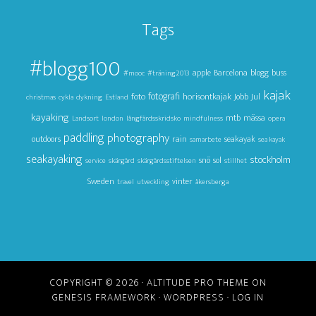
Tags
#blogg100
apple
Barcelona
blogg
buss
#mooc
#träning2013
kajak
foto
fotografi
horisontkajak
Jul
Jobb
christmas
cykla
dykning
Estland
kayaking
mtb
mässa
Landsort
london
långfärdsskridsko
mindfulness
opera
paddling
photography
outdoors
rain
seakayak
samarbete
sea kayak
seakayaking
stockholm
snö
sol
service
skärgård
skärgårdsstiftelsen
stillhet
Sweden
vinter
travel
utveckling
åkersberga
COPYRIGHT © 2026 ·
ALTITUDE PRO THEME
ON
GENESIS FRAMEWORK
·
WORDPRESS
·
LOG IN