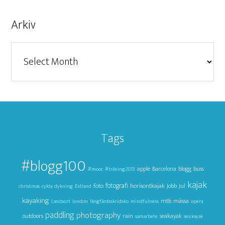
Arkiv
Arkiv
Tags
#blogg100
apple
Barcelona
blogg
buss
#mooc
#träning2013
kajak
foto
fotografi
horisontkajak
Jul
Jobb
christmas
cykla
dykning
Estland
kayaking
mtb
mässa
Landsort
london
långfärdsskridsko
mindfulness
opera
paddling
photography
outdoors
rain
seakayak
samarbete
sea kayak