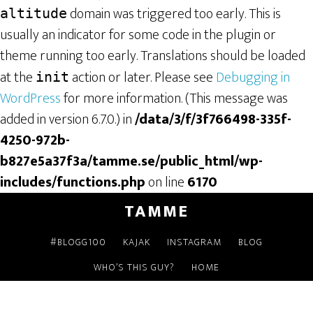
domain was triggered too early. This is
altitude
usually an indicator for some code in the plugin or
theme running too early. Translations should be loaded
at the
action or later. Please see
Debugging in
init
WordPress
for more information. (This message was
added in version 6.7.0.) in
/data/3/f/3f766498-335f-
4250-972b-
b827e5a37f3a/tamme.se/public_html/wp-
includes/functions.php
on line
6170
TAMME
#BLOGG100
KAJAK
INSTAGRAM
BLOG
WHO’S THIS GUY?
HOME