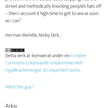
street and methodically knocking people’s hats off
– then I account it high time to get to sea as soon
as I can.”
Herman Melville, Moby Dick,
Detta verk är licensierat under en
Creative
Commons Erkännande-Ickekommersiell-
IngaBearbetningar 3.0 Unported Licens
.
Who’s this guy?
Arkiv