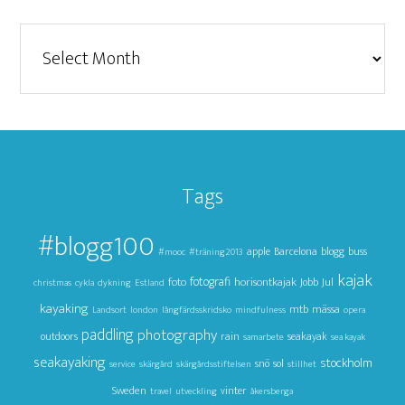
Arkiv
Tags
#blogg100
apple
Barcelona
blogg
buss
#mooc
#träning2013
kajak
foto
fotografi
horisontkajak
Jul
Jobb
christmas
cykla
dykning
Estland
kayaking
mtb
mässa
Landsort
london
långfärdsskridsko
mindfulness
opera
paddling
photography
outdoors
rain
seakayak
samarbete
sea kayak
seakayaking
stockholm
snö
sol
service
skärgård
skärgårdsstiftelsen
stillhet
Sweden
vinter
travel
utveckling
åkersberga