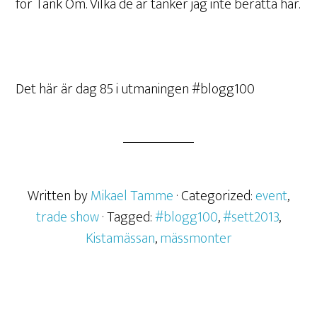
för Tänk Om. Vilka de är tänker jag inte berätta här.
Det här är dag 85 i utmaningen #blogg100
Written by
Mikael Tamme
· Categorized:
event
,
trade show
· Tagged:
#blogg100
,
#sett2013
,
Kistamässan
,
mässmonter