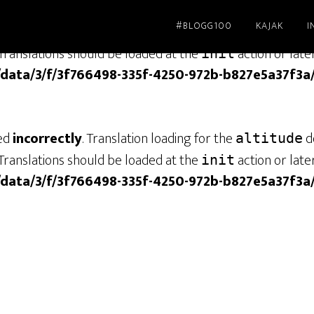
#BLOGG100
KAJAK
I
led
incorrectly
. Translation loading for the
dom
genesis
Translations should be loaded at the
action or late
init
/data/3/f/3f766498-335f-4250-972b-b827e5a37f3a
led
incorrectly
. Translation loading for the
do
altitude
Translations should be loaded at the
action or late
init
/data/3/f/3f766498-335f-4250-972b-b827e5a37f3a