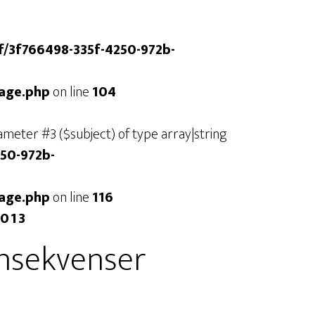
/f/3f766498-335f-4250-972b-
mage.php
on line
104
arameter #3 ($subject) of type array|string
250-972b-
mage.php
on line
116
2013
onsekvenser