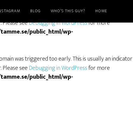
NSTAGRAM
BLOG
WHO’S THIS GUY?
HOME
ain was triggered too early. This is usually an indicator
r. Please see
Debugging in WordPress
for more
/tamme.se/public_html/wp-
main was triggered too early. This is usually an indicator
r. Please see
Debugging in WordPress
for more
/tamme.se/public_html/wp-