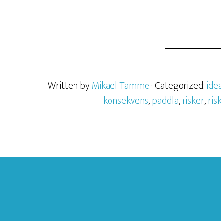
Written by
Mikael Tamme
· Categorized:
ide
konsekvens
,
paddla
,
risker
,
ri