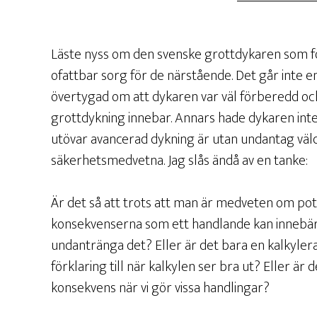
Läste nyss om den svenske grottdykaren som för
ofattbar sorg för de närstående. Det går inte en
övertygad om att dykaren var väl förberedd och 
grottdykning innebar. Annars hade dykaren inte 
utövar avancerad dykning är utan undantag väl
säkerhetsmedvetna. Jag slås ändå av en tanke:
Är det så att trots att man är medveten om potent
konsekvenserna som ett handlande kan innebära
undantränga det? Eller är det bara en kalkylerad
förklaring till när kalkylen ser bra ut? Eller är d
konsekvens när vi gör vissa handlingar?