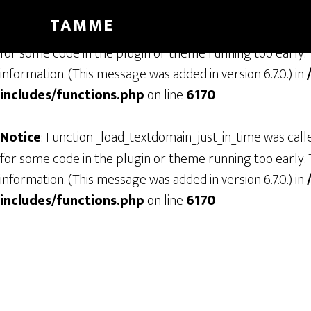
TAMME
Notice
: Function _load_textdomain_just_in_time was cal
for some code in the plugin or theme running too early. 
information. (This message was added in version 6.7.0.) in
includes/functions.php
on line
6170
Notice
: Function _load_textdomain_just_in_time was cal
for some code in the plugin or theme running too early. 
information. (This message was added in version 6.7.0.) in
includes/functions.php
on line
6170