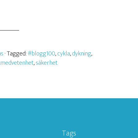
as
· Tagged:
#blogg100
,
cykla
,
dykning
,
skmedvetenhet
,
säkerhet
Tags