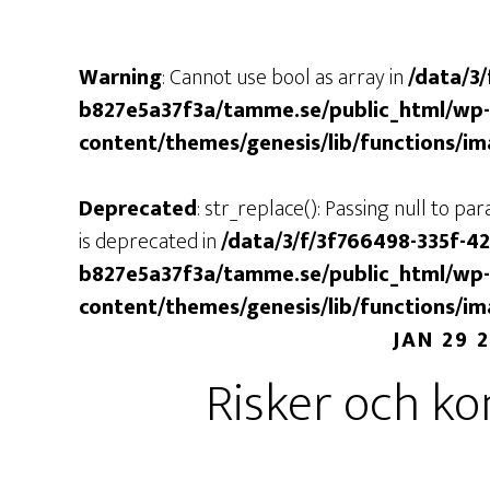
Warning
: Cannot use bool as array in
/data/3
b827e5a37f3a/tamme.se/public_html/wp-
content/themes/genesis/lib/functions/i
Deprecated
: str_replace(): Passing null to p
is deprecated in
/data/3/f/3f766498-335f-4
b827e5a37f3a/tamme.se/public_html/wp-
content/themes/genesis/lib/functions/i
JAN 29 
Risker och k