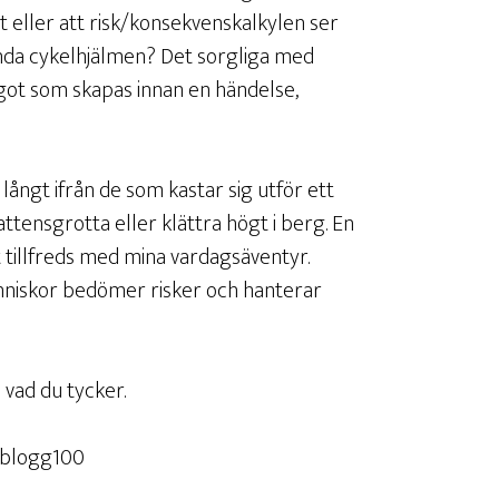
t eller att risk/konsekvenskalkylen ser
vända cykelhjälmen? Det sorgliga med
got som skapas innan en händelse,
 långt ifrån de som kastar sig utför ett
ttensgrotta eller klättra högt i berg. En
lt tillfreds med mina vardagsäventyr.
änniskor bedömer risker och hanterar
vad du tycker.
#blogg100