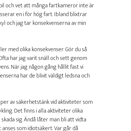
bil och vet att många fartkameror inte är
sserar en i för hög fart. Ibland blixtrar
alkyl och jag tar konsekvenserna av min
ler med olika konsekvenser. Gör du så
 Ofta har jag varit snäll och sett genom
ens. När jag någon gång hållit fast vi
serna har de blivit väldigt ledsna och
er av säkerhetstänk vid aktiviteter som
ling. Det finns i alla aktiviteter olika
r skada sig. Ändå låter man bli att vidta
 anses som idiotsäkert. Var går då