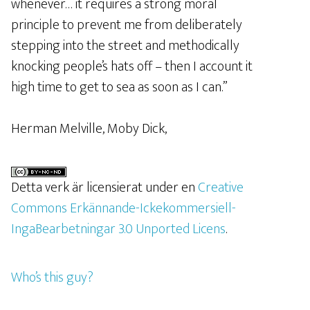
whenever… it requires a strong moral
principle to prevent me from deliberately
stepping into the street and methodically
knocking people’s hats off – then I account it
high time to get to sea as soon as I can.”
Herman Melville, Moby Dick,
Detta verk är licensierat under en
Creative
Commons Erkännande-Ickekommersiell-
IngaBearbetningar 3.0 Unported Licens
.
Who’s this guy?