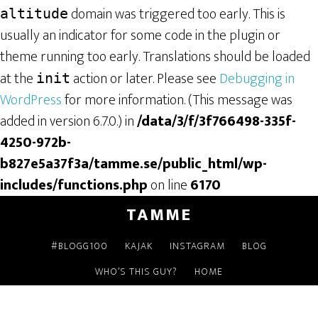
domain was triggered too early. This is
altitude
usually an indicator for some code in the plugin or
theme running too early. Translations should be loaded
at the
action or later. Please see
Debugging in
init
WordPress
for more information. (This message was
added in version 6.7.0.) in
/data/3/f/3f766498-335f-
4250-972b-
b827e5a37f3a/tamme.se/public_html/wp-
includes/functions.php
on line
6170
TAMME
#BLOGG100
KAJAK
INSTAGRAM
BLOG
WHO’S THIS GUY?
HOME