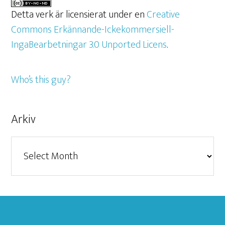
Detta verk är licensierat under en
Creative
Commons Erkännande-Ickekommersiell-
IngaBearbetningar 3.0 Unported Licens
.
Who’s this guy?
Arkiv
Arkiv