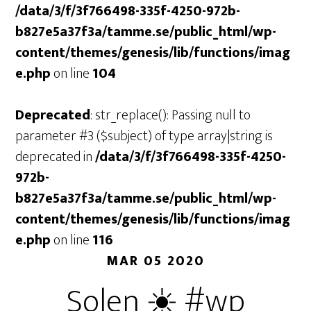
/data/3/f/3f766498-335f-4250-972b-
b827e5a37f3a/tamme.se/public_html/wp-
content/themes/genesis/lib/functions/imag
e.php
on line
104
Deprecated
: str_replace(): Passing null to
parameter #3 ($subject) of type array|string is
deprecated in
/data/3/f/3f766498-335f-4250-
972b-
b827e5a37f3a/tamme.se/public_html/wp-
content/themes/genesis/lib/functions/imag
e.php
on line
116
MAR 05 2020
Solen ☀️ #wp