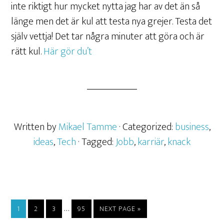
inte riktigt hur mycket nytta jag har av det än så
länge men det är kul att testa nya grejer. Testa det
själv vettja! Det tar några minuter att göra och är
rätt kul.
Här gör du’t
Written by
Mikael Tamme
· Categorized:
business
,
ideas
,
Tech
· Tagged:
Jobb
,
karriär
,
knack
…
1
2
3
95
NEXT PAGE »