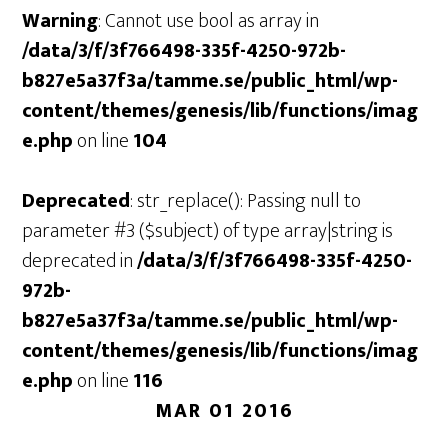
Warning
: Cannot use bool as array in
/data/3/f/3f766498-335f-4250-972b-
b827e5a37f3a/tamme.se/public_html/wp-
content/themes/genesis/lib/functions/imag
e.php
on line
104
Deprecated
: str_replace(): Passing null to
parameter #3 ($subject) of type array|string is
deprecated in
/data/3/f/3f766498-335f-4250-
972b-
b827e5a37f3a/tamme.se/public_html/wp-
content/themes/genesis/lib/functions/imag
e.php
on line
116
MAR 01 2016