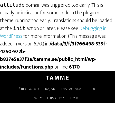
domain was triggered too early. This is
altitude
usually an indicator for some code in the plugin or
theme running too early. Translations should be loaded
at the
action or later. Please see
Debugging in
init
WordPress
for more information. (This message was
added in version 6.7.0.) in
/data/3/f/3f766498-335f-
4250-972b-
b827e5a37f3a/tamme.se/public_html/wp-
includes/functions.php
on line
6170
TAMME
#BLOGG100
KAJAK
INSTAGRAM
BLOG
WHO’S THIS GUY?
HOME