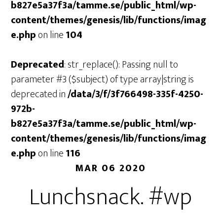
b827e5a37f3a/tamme.se/public_html/wp-
content/themes/genesis/lib/functions/imag
e.php
on line
104
Deprecated
: str_replace(): Passing null to
parameter #3 ($subject) of type array|string is
deprecated in
/data/3/f/3f766498-335f-4250-
972b-
b827e5a37f3a/tamme.se/public_html/wp-
content/themes/genesis/lib/functions/imag
e.php
on line
116
MAR 06 2020
Lunchsnack. #wp