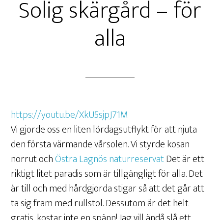
Solig skärgård – för
alla
https://youtu.be/XkU5sjpJ71M
Vi gjorde oss en liten lördagsutflykt för att njuta
den första värmande vårsolen. Vi styrde kosan
norrut och
Östra Lagnös naturreservat
Det är ett
riktigt litet paradis som är tillgängligt för alla. Det
är till och med hårdgjorda stigar så att det går att
ta sig fram med rullstol. Dessutom är det helt
gratis, kostar inte en spänn! Jag vill ändå slå ett