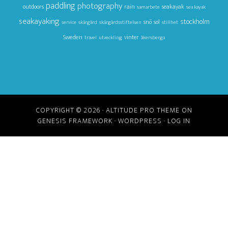
paddling
photography
outdoors
rain
seakayak
samarbete
sea kayak
seakayaking
stockholm
snö
sol
service
skärgård
skärgårdsstiftelsen
stillhet
Sweden
vinter
travel
utveckling
åkersberga
COPYRIGHT © 2026 ·
ALTITUDE PRO THEME
ON
GENESIS FRAMEWORK
·
WORDPRESS
·
LOG IN