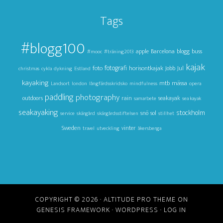
Tags
#blogg100
apple
Barcelona
blogg
buss
#mooc
#träning2013
kajak
foto
fotografi
horisontkajak
Jul
Jobb
christmas
cykla
dykning
Estland
kayaking
mtb
mässa
Landsort
london
långfärdsskridsko
mindfulness
opera
paddling
photography
outdoors
rain
seakayak
samarbete
sea kayak
seakayaking
stockholm
snö
sol
service
skärgård
skärgårdsstiftelsen
stillhet
Sweden
vinter
travel
utveckling
åkersberga
COPYRIGHT © 2026 ·
ALTITUDE PRO THEME
ON
GENESIS FRAMEWORK
·
WORDPRESS
·
LOG IN