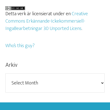
Detta verk är licensierat under en
Creative
Commons Erkännande-Ickekommersiell-
IngaBearbetningar 3.0 Unported Licens
.
Who’s this guy?
Arkiv
Arkiv