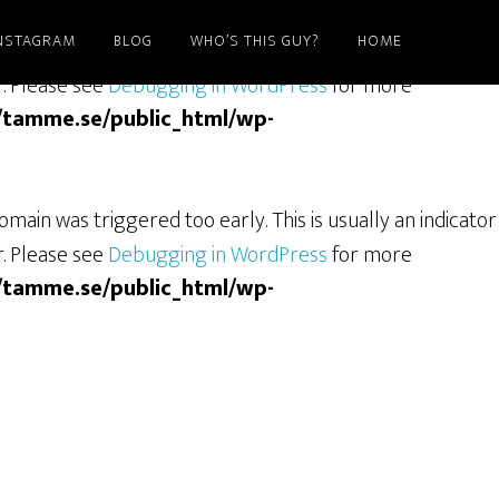
NSTAGRAM
BLOG
WHO’S THIS GUY?
HOME
ain was triggered too early. This is usually an indicator
r. Please see
Debugging in WordPress
for more
/tamme.se/public_html/wp-
main was triggered too early. This is usually an indicator
r. Please see
Debugging in WordPress
for more
/tamme.se/public_html/wp-