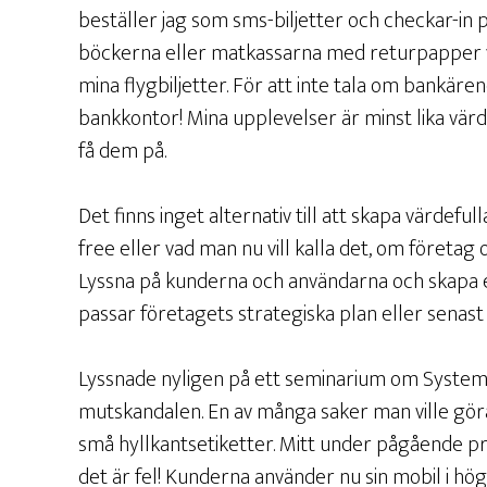
beställer jag som sms-biljetter och checkar-in 
böckerna eller matkassarna med returpapper va
mina flygbiljetter. För att inte tala om bankären
bankkontor! Mina upplevelser är minst lika värde
få dem på.
Det finns inget alternativ till att skapa värdefu
free eller vad man nu vill kalla det, om företag 
Lyssna på kunderna och användarna och skapa en
passar företagets strategiska plan eller senast 
Lyssnade nyligen på ett seminarium om Systemb
mutskandalen. En av många saker man ville göra
små hyllkantsetiketter. Mitt under pågående 
det är fel! Kunderna använder nu sin mobil i hö