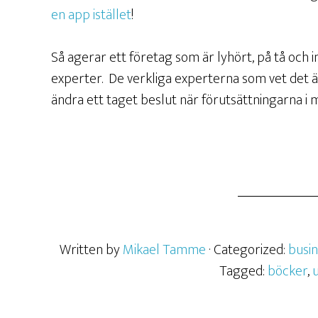
en app istället
!
Så agerar ett företag som är lyhört, på tå och i
experter. De verkliga experterna som vet det 
ändra ett taget beslut när förutsättningarna i
Written by
Mikael Tamme
· Categorized:
busi
Tagged:
böcker
,