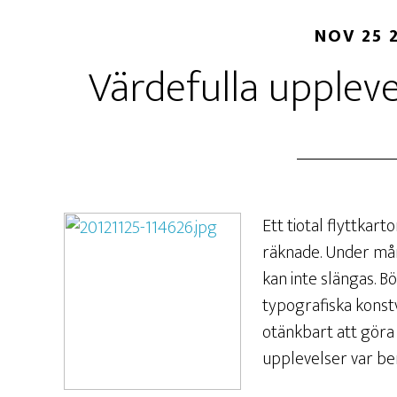
NOV 25 
Värdefulla uppleve
Ett tiotal flyttkar
räknade. Under mån
kan inte slängas. B
typografiska konst
otänkbart att göra
upplevelser var b