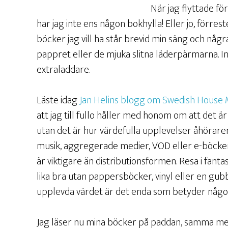
När jag flyttade fö
har jag inte ens någon bokhylla! Eller jo, förr
böcker jag vill ha står brevid min säng och några
pappret eller de mjuka slitna läderpärmarna. 
extraladdare.
Läste idag
Jan Helins blogg om Swedish House 
att jag till fullo håller med honom om att det ä
utan det är hur värdefulla upplevelser åhörare
musik, aggregerade medier, VOD eller e-böcke
är viktigare än distributionsformen. Resa i fanta
lika bra utan pappersböcker, vinyl eller en gub
upplevda värdet är det enda som betyder någo
Jag läser nu mina böcker på paddan, samma m