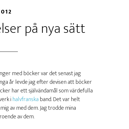
2012
lser på nya sätt
tonger med böcker var det senast jag
ga år levde jag efter devisen att böcker
öcker har ett självändamål som värdefulla
verk i
halvfranska
band. Det var helt
 mig av med dem. Jag trodde mina
eroende av dem.