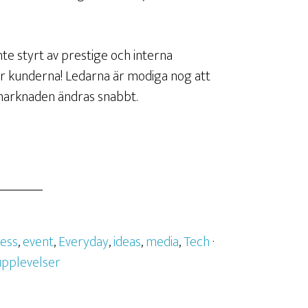
nte styrt av prestige och interna
är kunderna! Ledarna är modiga nog att
 marknaden ändras snabbt.
ness
,
event
,
Everyday
,
ideas
,
media
,
Tech
·
upplevelser