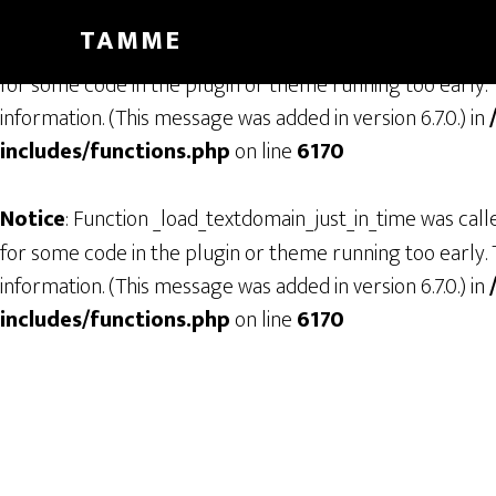
TAMME
Notice
: Function _load_textdomain_just_in_time was cal
for some code in the plugin or theme running too early. 
information. (This message was added in version 6.7.0.) in
includes/functions.php
on line
6170
Notice
: Function _load_textdomain_just_in_time was cal
for some code in the plugin or theme running too early. 
information. (This message was added in version 6.7.0.) in
includes/functions.php
on line
6170