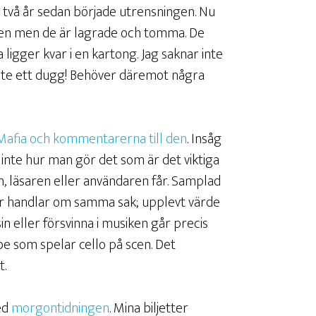
r två år sedan började utrensningen. Nu
esten men de är lagrade och tomma. De
 ligger kvar i en kartong. Jag saknar inte
Inte ett dugg! Behöver däremot några
Mafia och kommentarerna till den
. Insåg
r inte hur man gör det som är det viktiga
n, läsaren eller användaren får. Samplad
r handlar om samma sak; upplevt värde
sin eller försvinna i musiken går precis
be som spelar cello på scen. Det
t.
ed
morgontidningen
. Mina biljetter