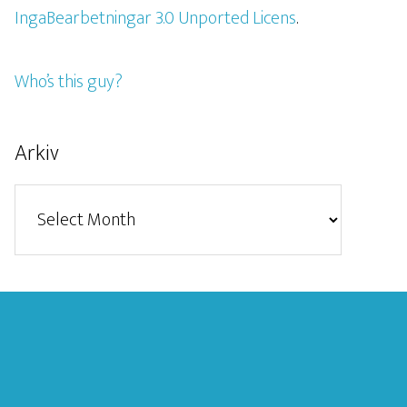
IngaBearbetningar 3.0 Unported Licens
.
Who’s this guy?
Arkiv
Arkiv