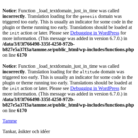
Notice
: Function _load_textdomain_just_in_time was called
incorrectly
. Translation loading for the
domain was
genesis
triggered too early. This is usually an indicator for some code in the
plugin or theme running too early. Translations should be loaded at
the
action or later. Please see
Debugging in WordPress
for
init
more information. (This message was added in version 6.7.0.) in
/data/3/f/3f766498-335f-4250-972b-
b827e5a37f3a/tamme.se/public_html/wp-includes/functions.php
on line
6170
Notice
: Function _load_textdomain_just_in_time was called
incorrectly
. Translation loading for the
domain was
altitude
triggered too early. This is usually an indicator for some code in the
plugin or theme running too early. Translations should be loaded at
the
action or later. Please see
Debugging in WordPress
for
init
more information. (This message was added in version 6.7.0.) in
/data/3/f/3f766498-335f-4250-972b-
b827e5a37f3a/tamme.se/public_html/wp-includes/functions.php
on line
6170
Tamme
Tankar, åsikter och idéer