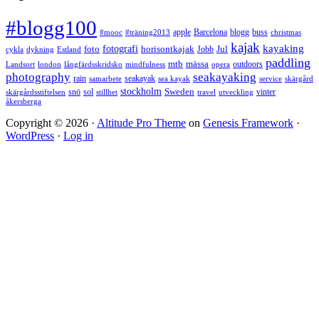
#blogg100
apple
Barcelona
blogg
buss
#mooc
#träning2013
christmas
kajak
kayaking
fotografi
foto
horisontkajak
Jobb
Jul
cykla
dykning
Estland
paddling
mtb
mässa
outdoors
Landsort
london
långfärdsskridsko
mindfulness
opera
photography
seakayaking
rain
seakayak
samarbete
sea kayak
service
skärgård
stockholm
snö
sol
Sweden
vinter
skärgårdsstiftelsen
stillhet
travel
utveckling
åkersberga
Copyright © 2026 ·
Altitude Pro Theme
on
Genesis Framework
·
WordPress
·
Log in