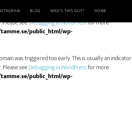
NSTAGRAM
BLOG
WHO’S THIS GUY?
HOME
ain was triggered too early. This is usually an indicator
r. Please see
Debugging in WordPress
for more
/tamme.se/public_html/wp-
main was triggered too early. This is usually an indicator
r. Please see
Debugging in WordPress
for more
/tamme.se/public_html/wp-