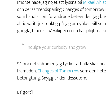
Imorse hade jag nöjet att lyssna på
Mikael Ahls
och deras trendspaning Changes of tomorrow. D
som handlar om förändrade beteenden. Jag blev 
alltid varit sjukt duktig på. Jag är nyfiken, vill se 
googla, bläddra på wikipedia och har plöjt massor
Indulge your curiosity and grow.
Så bra det stämmer. Jag tycker att alla ska unn
framtiden,
Changes of Tomorrow
som den heter.
betongtung. Snygg är den dessutom.
Ba’ gört’!