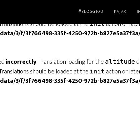
#BLOGG100
KAJAK
I
led
incorrectly
. Translation loading for the
dom
genesis
Translations should be loaded at the
action or late
init
/data/3/f/3f766498-335f-4250-972b-b827e5a37f3a
led
incorrectly
. Translation loading for the
do
altitude
Translations should be loaded at the
action or late
init
/data/3/f/3f766498-335f-4250-972b-b827e5a37f3a