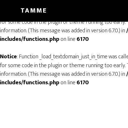
TAMME
Notice
: Function _load_textdomain_just_in_time was cal
for some code in the plugin or theme running too early. 
information. (This message was added in version 6.7.0.) in
includes/functions.php
on line
6170
Notice
: Function _load_textdomain_just_in_time was cal
for some code in the plugin or theme running too early. 
information. (This message was added in version 6.7.0.) in
includes/functions.php
on line
6170