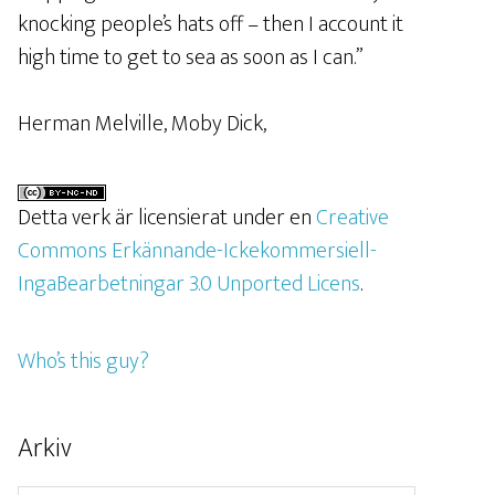
knocking people’s hats off – then I account it
high time to get to sea as soon as I can.”
Herman Melville, Moby Dick,
Detta verk är licensierat under en
Creative
Commons Erkännande-Ickekommersiell-
IngaBearbetningar 3.0 Unported Licens
.
Who’s this guy?
Arkiv