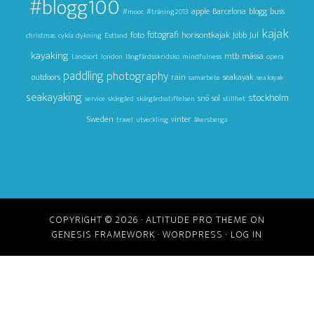
#blogg100
apple
Barcelona
blogg
buss
#mooc
#träning2013
kajak
foto
fotografi
horisontkajak
Jul
Jobb
christmas
cykla
dykning
Estland
kayaking
mtb
mässa
Landsort
london
långfärdsskridsko
mindfulness
opera
paddling
photography
outdoors
rain
seakayak
samarbete
sea kayak
seakayaking
stockholm
snö
sol
service
skärgård
skärgårdsstiftelsen
stillhet
Sweden
vinter
travel
utveckling
åkersberga
COPYRIGHT © 2026 ·
ALTITUDE PRO THEME
ON
GENESIS FRAMEWORK
·
WORDPRESS
·
LOG IN