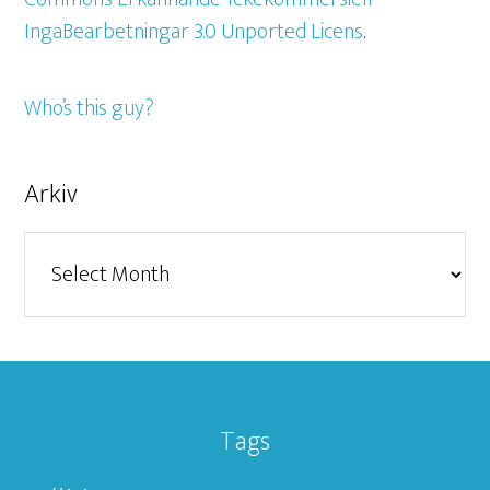
IngaBearbetningar 3.0 Unported Licens
.
Who’s this guy?
Arkiv
Arkiv
Tags