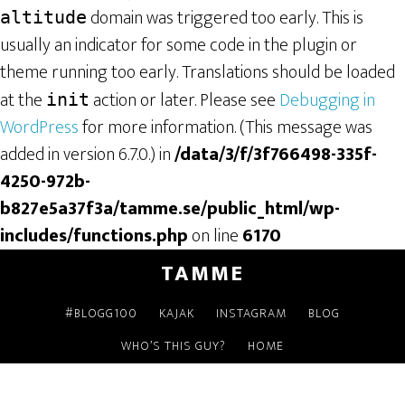
domain was triggered too early. This is
altitude
usually an indicator for some code in the plugin or
theme running too early. Translations should be loaded
at the
action or later. Please see
Debugging in
init
WordPress
for more information. (This message was
added in version 6.7.0.) in
/data/3/f/3f766498-335f-
4250-972b-
b827e5a37f3a/tamme.se/public_html/wp-
includes/functions.php
on line
6170
TAMME
#BLOGG100
KAJAK
INSTAGRAM
BLOG
WHO’S THIS GUY?
HOME