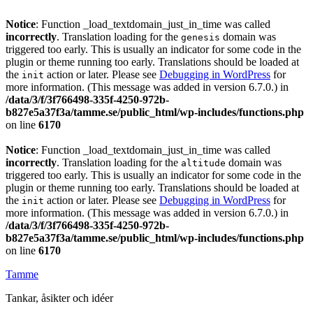
Notice
: Function _load_textdomain_just_in_time was called
incorrectly
. Translation loading for the
domain was
genesis
triggered too early. This is usually an indicator for some code in the
plugin or theme running too early. Translations should be loaded at
the
action or later. Please see
Debugging in WordPress
for
init
more information. (This message was added in version 6.7.0.) in
/data/3/f/3f766498-335f-4250-972b-
b827e5a37f3a/tamme.se/public_html/wp-includes/functions.php
on line
6170
Notice
: Function _load_textdomain_just_in_time was called
incorrectly
. Translation loading for the
domain was
altitude
triggered too early. This is usually an indicator for some code in the
plugin or theme running too early. Translations should be loaded at
the
action or later. Please see
Debugging in WordPress
for
init
more information. (This message was added in version 6.7.0.) in
/data/3/f/3f766498-335f-4250-972b-
b827e5a37f3a/tamme.se/public_html/wp-includes/functions.php
on line
6170
Tamme
Tankar, åsikter och idéer