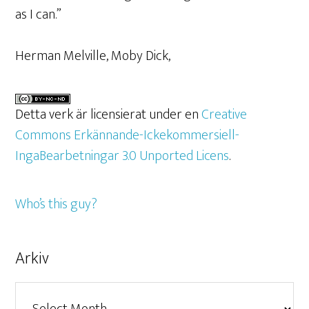
as I can.”
Herman Melville, Moby Dick,
Detta verk är licensierat under en
Creative
Commons Erkännande-Ickekommersiell-
IngaBearbetningar 3.0 Unported Licens
.
Who’s this guy?
Arkiv
Arkiv