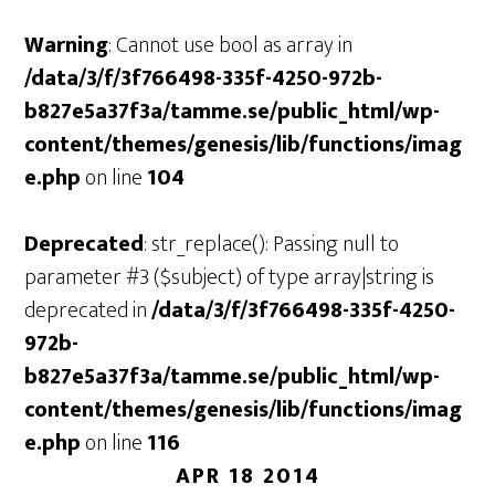
Warning
: Cannot use bool as array in
/data/3/f/3f766498-335f-4250-972b-
b827e5a37f3a/tamme.se/public_html/wp-
content/themes/genesis/lib/functions/imag
e.php
on line
104
Deprecated
: str_replace(): Passing null to
parameter #3 ($subject) of type array|string is
deprecated in
/data/3/f/3f766498-335f-4250-
972b-
b827e5a37f3a/tamme.se/public_html/wp-
content/themes/genesis/lib/functions/imag
e.php
on line
116
APR 18 2014