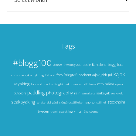
Tags
#blogg100
apple
Barcelona
blogg
buss
#mooc
#träning2013
kajak
foto
fotografi
horisontkajak
Jul
Jobb
christmas
cykla
dykning
Estland
kayaking
mtb
mässa
Landsort
london
långfärdsskridsko
mindfulness
opera
paddling
photography
outdoors
rain
seakayak
samarbete
sea kayak
seakayaking
stockholm
snö
sol
service
skärgård
skärgårdsstiftelsen
stillhet
Sweden
vinter
travel
utveckling
åkersberga