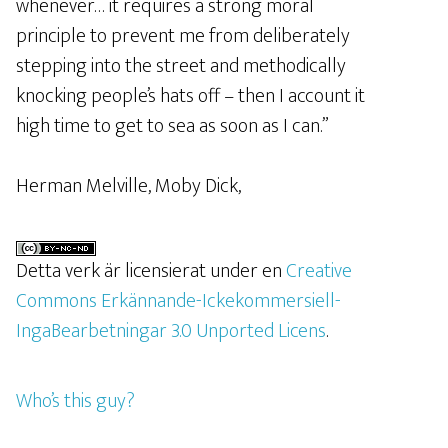
whenever… it requires a strong moral
principle to prevent me from deliberately
stepping into the street and methodically
knocking people’s hats off – then I account it
high time to get to sea as soon as I can.”
Herman Melville, Moby Dick,
Detta verk är licensierat under en
Creative
Commons Erkännande-Ickekommersiell-
IngaBearbetningar 3.0 Unported Licens
.
Who’s this guy?