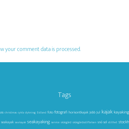
w your comment data is processed.
Tags
kajak
kayakin
foto
fotografi
horisontkajak
Jul
uss
Jobb
christmas
cykla
dykning
Estland
seakayaking
stock
seakayak
snö
sol
sea kayak
service
skärgård
skärgårdsstiftelsen
stillhet