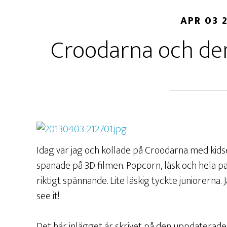
APR 03 
Croodarna och de
Idag var jag och kollade på Croodarna med kidse
spanade på 3D filmen. Popcorn, läsk och hela pake
riktigt spännande. Lite läskig tyckte juniorern
see it!
Det här inlägget är skrivet på den uppdaterade