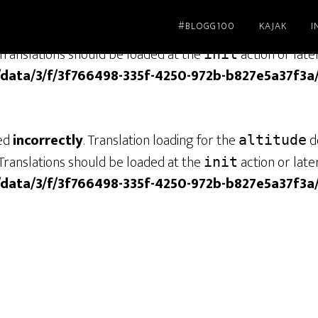
#BLOGG100
KAJAK
I
led
incorrectly
. Translation loading for the
dom
genesis
Translations should be loaded at the
action or late
init
/data/3/f/3f766498-335f-4250-972b-b827e5a37f3a
led
incorrectly
. Translation loading for the
do
altitude
Translations should be loaded at the
action or late
init
/data/3/f/3f766498-335f-4250-972b-b827e5a37f3a