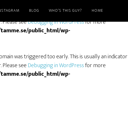
NSTAGRAM
BLOG
WHO’S THIS GUY?
HOME
ain was triggered too early. This is usually an indicator
r. Please see
Debugging in WordPress
for more
/tamme.se/public_html/wp-
main was triggered too early. This is usually an indicator
r. Please see
Debugging in WordPress
for more
/tamme.se/public_html/wp-