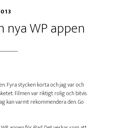
2013
n nya WP appen
n. Fyra stycken korta och jag var och
tet. Filmen var riktigt rolig och bitvis
a. Jag kan varmt rekommendera den. Go
 WP appen för iPad. Det verkar som att