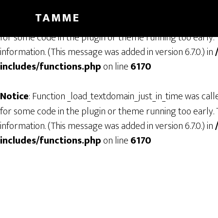
TAMME
Notice
: Function _load_textdomain_just_in_time was cal
for some code in the plugin or theme running too early. 
information. (This message was added in version 6.7.0.) in
includes/functions.php
on line
6170
Notice
: Function _load_textdomain_just_in_time was cal
for some code in the plugin or theme running too early. 
information. (This message was added in version 6.7.0.) in
includes/functions.php
on line
6170