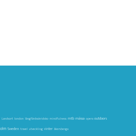
g
mtb
mässa
outdoors
Landsort
london
långfärdsskridsko
mindfulness
opera
holm
Sweden
vinter
travel
utveckling
åkersberga