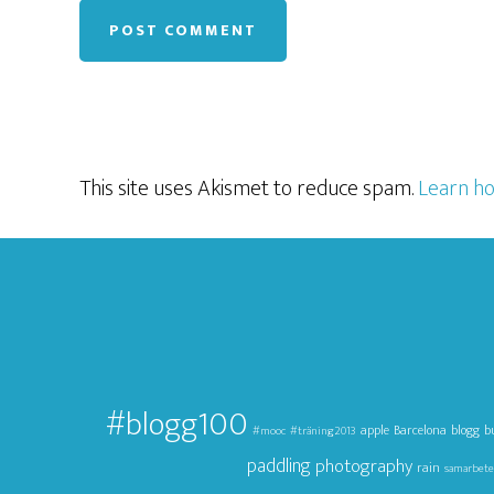
This site uses Akismet to reduce spam.
Learn ho
#blogg100
apple
Barcelona
blogg
b
#mooc
#träning2013
paddling
photography
rain
samarbete