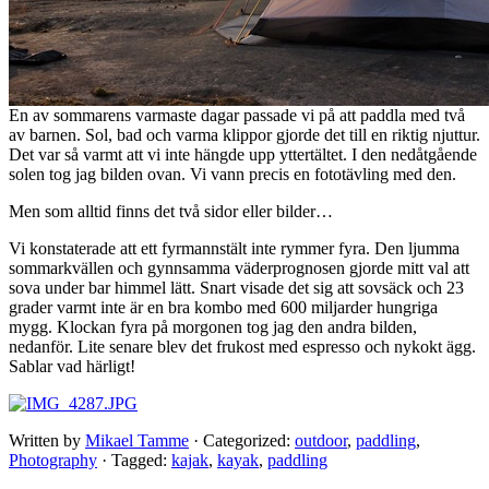
En av sommarens varmaste dagar passade vi på att paddla med två
av barnen. Sol, bad och varma klippor gjorde det till en riktig njuttur.
Det var så varmt att vi inte hängde upp yttertältet. I den nedåtgående
solen tog jag bilden ovan. Vi vann precis en fototävling med den.
Men som alltid finns det två sidor eller bilder…
Vi konstaterade att ett fyrmannstält inte rymmer fyra. Den ljumma
sommarkvällen och gynnsamma väderprognosen gjorde mitt val att
sova under bar himmel lätt. Snart visade det sig att sovsäck och 23
grader varmt inte är en bra kombo med 600 miljarder hungriga
mygg. Klockan fyra på morgonen tog jag den andra bilden,
nedanför. Lite senare blev det frukost med espresso och nykokt ägg.
Sablar vad härligt!
Written by
Mikael Tamme
· Categorized:
outdoor
,
paddling
,
Photography
· Tagged:
kajak
,
kayak
,
paddling