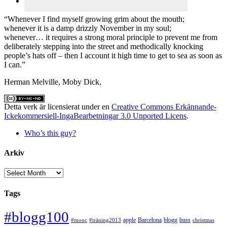
“Whenever I find myself growing grim about the mouth;
whenever it is a damp drizzly November in my soul;
whenever… it requires a strong moral principle to prevent me from
deliberately stepping into the street and methodically knocking
people’s hats off – then I account it high time to get to sea as soon as
I can.”
Herman Melville, Moby Dick,
Detta verk är licensierat under en
Creative Commons Erkännande-
Ickekommersiell-IngaBearbetningar 3.0 Unported Licens
.
Who’s this guy?
Arkiv
Arkiv
Tags
#blogg100
apple
Barcelona
blogg
buss
#mooc
#träning2013
christmas