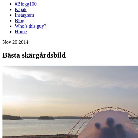
#Blogg100
Kajak
Instagram
Blog
Who’s this guy?
Home
Nov 20 2014
Bästa skärgårdsbild