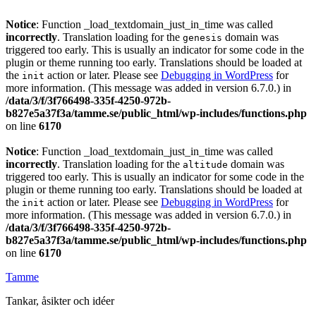
Notice
: Function _load_textdomain_just_in_time was called
incorrectly
. Translation loading for the
domain was
genesis
triggered too early. This is usually an indicator for some code in the
plugin or theme running too early. Translations should be loaded at
the
action or later. Please see
Debugging in WordPress
for
init
more information. (This message was added in version 6.7.0.) in
/data/3/f/3f766498-335f-4250-972b-
b827e5a37f3a/tamme.se/public_html/wp-includes/functions.php
on line
6170
Notice
: Function _load_textdomain_just_in_time was called
incorrectly
. Translation loading for the
domain was
altitude
triggered too early. This is usually an indicator for some code in the
plugin or theme running too early. Translations should be loaded at
the
action or later. Please see
Debugging in WordPress
for
init
more information. (This message was added in version 6.7.0.) in
/data/3/f/3f766498-335f-4250-972b-
b827e5a37f3a/tamme.se/public_html/wp-includes/functions.php
on line
6170
Tamme
Tankar, åsikter och idéer