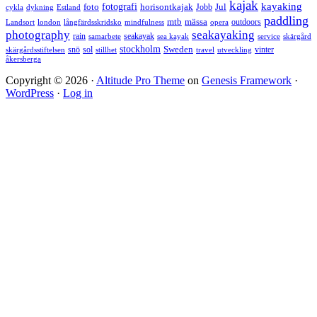
kajak
kayaking
fotografi
foto
horisontkajak
Jobb
Jul
cykla
dykning
Estland
paddling
mtb
mässa
outdoors
Landsort
london
långfärdsskridsko
mindfulness
opera
photography
seakayaking
rain
seakayak
samarbete
sea kayak
service
skärgård
stockholm
snö
sol
Sweden
vinter
skärgårdsstiftelsen
stillhet
travel
utveckling
åkersberga
Copyright © 2026 ·
Altitude Pro Theme
on
Genesis Framework
·
WordPress
·
Log in