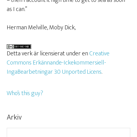
– then I account it high time to get to sea as soon
as I can.”
Herman Melville, Moby Dick,
Detta verk är licensierat under en
Creative
Commons Erkännande-Ickekommersiell-
IngaBearbetningar 3.0 Unported Licens
.
Who’s this guy?
Arkiv
Arkiv