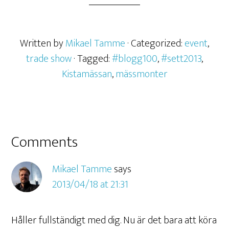
Written by
Mikael Tamme
· Categorized:
event
,
trade show
· Tagged:
#blogg100
,
#sett2013
,
Kistamässan
,
mässmonter
Comments
Mikael Tamme
says
2013/04/18 at 21:31
Håller fullständigt med dig. Nu är det bara att köra