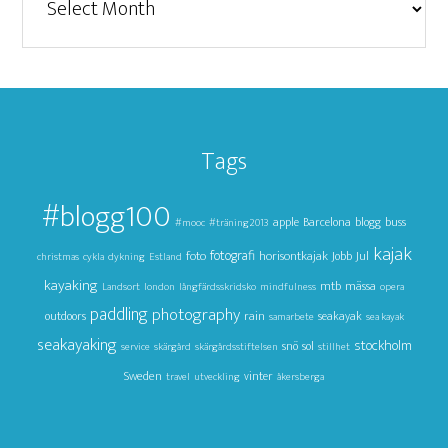
Tags
#blogg100
apple
Barcelona
blogg
buss
#mooc
#träning2013
kajak
foto
fotografi
horisontkajak
Jul
Jobb
christmas
cykla
dykning
Estland
kayaking
mtb
mässa
Landsort
london
långfärdsskridsko
mindfulness
opera
paddling
photography
outdoors
rain
seakayak
samarbete
sea kayak
seakayaking
stockholm
snö
sol
service
skärgård
skärgårdsstiftelsen
stillhet
Sweden
vinter
travel
utveckling
åkersberga