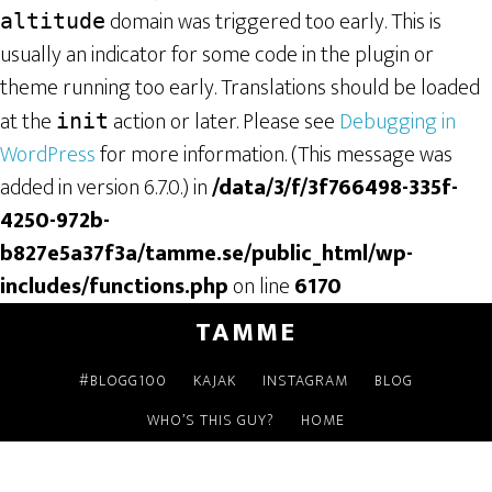
domain was triggered too early. This is
altitude
usually an indicator for some code in the plugin or
theme running too early. Translations should be loaded
at the
action or later. Please see
Debugging in
init
WordPress
for more information. (This message was
added in version 6.7.0.) in
/data/3/f/3f766498-335f-
4250-972b-
b827e5a37f3a/tamme.se/public_html/wp-
includes/functions.php
on line
6170
TAMME
#BLOGG100
KAJAK
INSTAGRAM
BLOG
WHO’S THIS GUY?
HOME