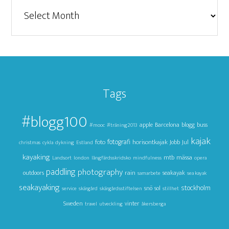
Arkiv
Tags
#blogg100
apple
Barcelona
blogg
buss
#mooc
#träning2013
kajak
foto
fotografi
horisontkajak
Jul
Jobb
christmas
cykla
dykning
Estland
kayaking
mtb
mässa
Landsort
london
långfärdsskridsko
mindfulness
opera
paddling
photography
outdoors
rain
seakayak
samarbete
sea kayak
seakayaking
stockholm
snö
sol
service
skärgård
skärgårdsstiftelsen
stillhet
Sweden
vinter
travel
utveckling
åkersberga